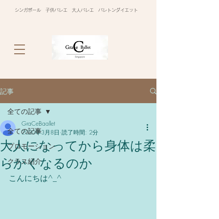
シンガポール 子供バレエ 大人バレエ バレトンダイエット
記事
全ての記事
GraCeBaallet
全ての記事
2020年3月8日
読了時間: 2分
大人になってから身体は柔
プロモーション
らかくなるのか
クラス紹介
こんにちは^_^