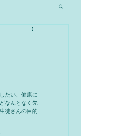
したい、健康に
どなんとなく先
生徒さんの目的
ど