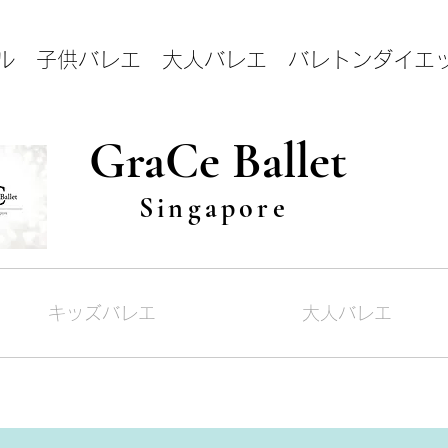
ル 子供バレエ 大人バレエ バレトンダイ
GraCe Ballet
Singapore
キッズバレエ
大人バレエ