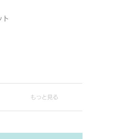
エット
もっと見る